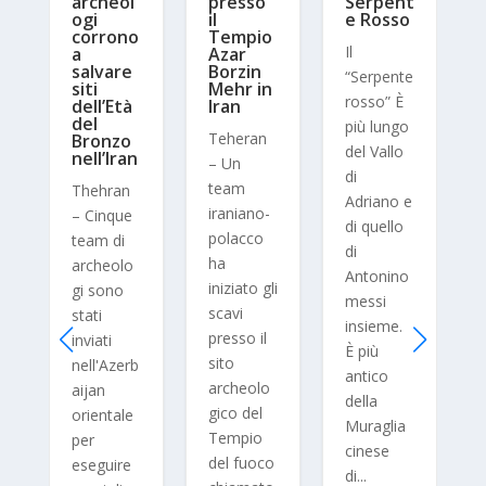
archeol
presso
Serpent
ogi
il
e Rosso
corrono
Tempio
Il
a
Azar
salvare
Borzin
“Serpente
l
siti
Mehr in
rosso” È
dell’Età
Iran
del
più lungo
Teheran
Bronzo
del Vallo
nell’Iran
– Un
di
team
Thehran
0
Adriano e
iraniano-
– Cinque
di quello
polacco
team di
di
ha
archeolo
Antonino
iniziato gli
gi sono
messi
scavi
stati
insieme.
presso il
inviati
È più
sito
nell'Azerb
antico
archeolo
aijan
della
gico del
orientale
Muraglia
Tempio
per
cinese
del fuoco
eseguire
n
di...