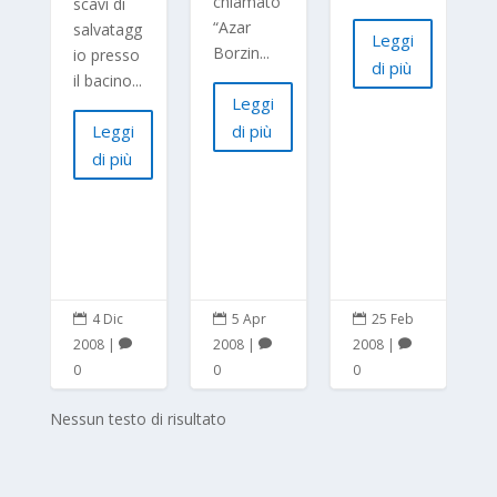
chiamato
scavi di
“Azar
salvatagg
Leggi
Borzin...
io presso
di più
il bacino...
Leggi
Leggi
di più
di più
4 Dic
5 Apr
25 Feb



2008
|
2008
|
2008
|



0
0
0
Nessun testo di risultato