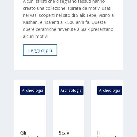
Alcuni stilisti che disegnano tessuti hanno
creato una collezione ispirata da motivi usati
nei vasi scoperti nel sito di Sialk Tepe, vicino a
Kashan, e risalenti a 7.500 anni fa. Queste
opere ceramiche rinvenute a Sialk presentano
alcuni motivi...
Leggi di più
gia
Archeologia
Archeologia
Archeologia
Gli
Scavi
Il