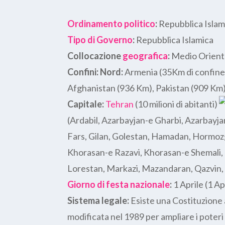
Ordinamento politico
:
Repubblica Islami
Tipo di Governo
:
Repubblica Islamica
Collocazione
geografica
:
Medio Oriente
Confini:
Nord:
Armenia (35Km di confine
Afghanistan (936 Km), Pakistan (909 Km
Capitale:
Tehran
(10 milioni di abitanti)
(Ardabil, Azarbayjan-e Gharbi, Azarbayja
Fars, Gilan, Golestan, Hamadan, Hormoz
Khorasan-e Razavi, Khorasan-e Shemali,
Lorestan, Markazi, Mazandaran, Qazvin, 
Giorno di festa nazionale
:
1 Aprile (1 A
Sistema legale:
Esiste una Costituzione 
modificata nel 1989 per ampliare i poteri