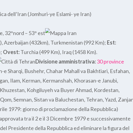
ca dell’Iran (Jomhuri-ye Eslami- ye Iran)
, 32°nord – 53° est
), Azerbaijan (432km), Turkmenistan (992 Km);
Est:
);
Ovest:
Turchia (499 Km), Iraq (1458 Km).
Divisione amministrativa:
30 province
n-e Sharqi, Bushehr, Chahar Mahall va Bakhtiari, Esfahan,
gan, Ilam, Kerman, Kermanshah, Khorasan-e Janubi,
 Khuzestan, Kohgiluyeh va Buyer Ahmad, Kordestan,
Qom, Semnan, Sistan va Baluchestan, Tehran, Yazd, Zanja
prile 1979: giorno di proclamazione della Repubblica)
approvata tra il 2 e il 3 Dicembre 1979 e successivamente
 del Presidente della Repubblica ed eliminare la figura del