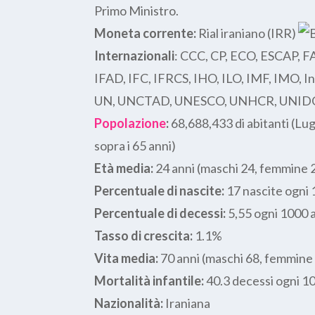
Primo Ministro.
Moneta corrente:
Rial iraniano (IRR)
Internazionali
: CCC, CP, ECO, ESCAP, F
IFAD, IFC, IFRCS, IHO, ILO, IMF, IMO, 
UN, UNCTAD, UNESCO, UNHCR, UNID
Popolazione
:
68,688,433 di abitanti (Lug
sopra i 65 anni)
Età media:
24 anni (maschi 24, femmine 
Percentuale di nascite:
17 nascite ogni
Percentuale di decessi:
5,55 ogni 1000 a
Tasso di crescita:
1.1%
Vita media:
70 anni (maschi 68, femmine
Mortalità infantile:
40.3 decessi ogni 10
Nazionalità:
Iraniana