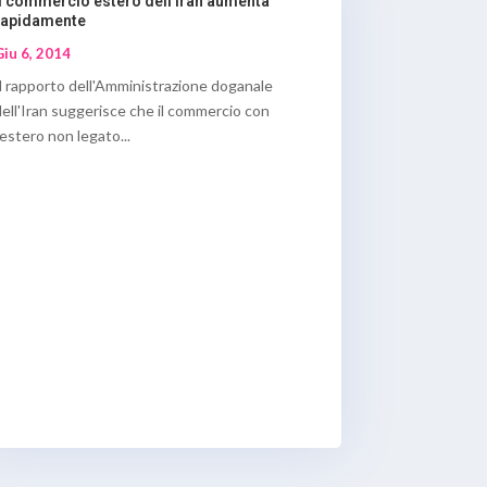
Il commercio estero dell’Iran aumenta
rapidamente
Giu 6, 2014
Il rapporto dell'Amministrazione doganale
dell'Iran suggerisce che il commercio con
'estero non legato...