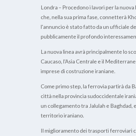
Londra – Procedono i lavori per la nuova l
che, nella sua prima fase, connetterà Kh
l'annuncio è stato fatto da un ufficiale
pubblicamente il profondo interessament
La nuova linea avrà principalmente lo scopo
Caucaso, l'Asia Centrale e il Mediterraneo,
imprese di costruzione iraniane.
Come primo step, la ferrovia partirà da B
città nella provincia sudoccidentale ira
un collegamento tra Jalulah e Baghdad, e
territorio iraniano.
Il miglioramento dei trasporti ferroviari con