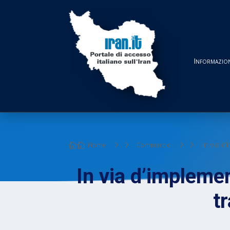
Informazion
5
5
In via d
Home
Commercio

In via d’implemen
tr