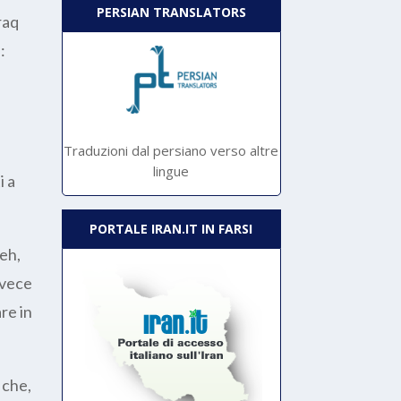
PERSIAN TRANSLATORS
raq
:
Traduzioni dal persiano verso altre
lingue
i a
PORTALE IRAN.IT IN FARSI
heh,
nvece
re in
a che,