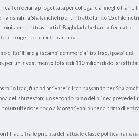
inea ferroviaria progettata per collegare al meglio Iran e I
orramshahr a Shalamcheh per un tratto lungo 15 chilometri
 del ministero dei trasporti di Baghdad che ha confermato
o al progetto da parte irachena.
 di facilitare gli scambi commerciali tra Iraq, i paesi del
 per un investimento totale di 110 milioni di dollari affidat
asra, in Iraq, fino ad arrivare in Iran passando per Shalamc
niana del Khuzestan; un secondo ramo della linea prevede i
 poi un ulteriore nodo a Monzariyah, appena prima di entra
 l'Iraq è tra le priorità dell'attuale classe politica iranian