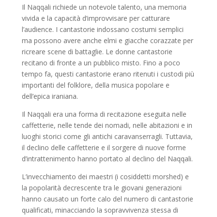
Il Naqqali richiede un notevole talento, una memoria
vivida e la capacità d’improvvisare per catturare
l’audience. I cantastorie indossano costumi semplici
ma possono avere anche elmi e giacche corazzate per
ricreare scene di battaglie. Le donne cantastorie
recitano di fronte a un pubblico misto. Fino a poco
tempo fa, questi cantastorie erano ritenuti i custodi più
importanti del folklore, della musica popolare e
dell’epica iraniana.
Il Naqqali era una forma di recitazione eseguita nelle
caffetterie, nelle tende dei nomadi, nelle abitazioni e in
luoghi storici come gli antichi caravanserragli. Tuttavia,
il declino delle caffetterie e il sorgere di nuove forme
d’intrattenimento hanno portato al declino del Naqqali.
L’invecchiamento dei maestri (i cosiddetti morshed) e
la popolarità decrescente tra le giovani generazioni
hanno causato un forte calo del numero di cantastorie
qualificati, minacciando la sopravvivenza stessa di