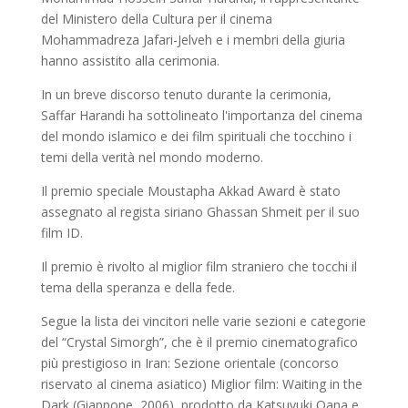
del Ministero della Cultura per il cinema
Mohammadreza Jafari-Jelveh e i membri della giuria
hanno assistito alla cerimonia.
In un breve discorso tenuto durante la cerimonia,
Saffar Harandi ha sottolineato l'importanza del cinema
del mondo islamico e dei film spirituali che tocchino i
temi della verità nel mondo moderno.
Il premio speciale Moustapha Akkad Award è stato
assegnato al regista siriano Ghassan Shmeit per il suo
film ID.
Il premio è rivolto al miglior film straniero che tocchi il
tema della speranza e della fede.
Segue la lista dei vincitori nelle varie sezioni e categorie
del “Crystal Simorgh”, che è il premio cinematografico
più prestigioso in Iran: Sezione orientale (concorso
riservato al cinema asiatico) Miglior film: Waiting in the
Dark (Giappone, 2006), prodotto da Katsuyuki Oana e