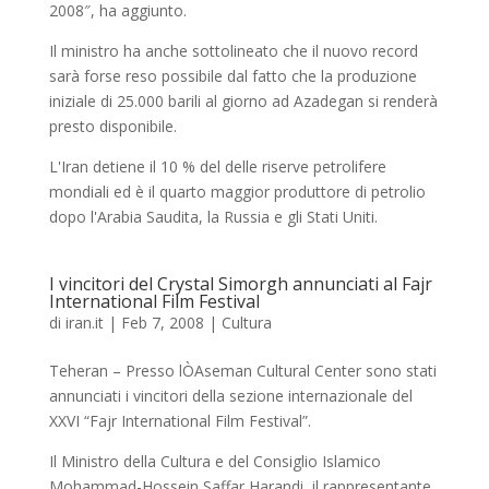
2008″, ha aggiunto.
Il ministro ha anche sottolineato che il nuovo record
sarà forse reso possibile dal fatto che la produzione
iniziale di 25.000 barili al giorno ad Azadegan si renderà
presto disponibile.
L'Iran detiene il 10 % del delle riserve petrolifere
mondiali ed è il quarto maggior produttore di petrolio
dopo l'Arabia Saudita, la Russia e gli Stati Uniti.
I vincitori del Crystal Simorgh annunciati al Fajr
International Film Festival
di
iran.it
|
Feb 7, 2008
|
Cultura
Teheran – Presso lÒAseman Cultural Center sono stati
annunciati i vincitori della sezione internazionale del
XXVI “Fajr International Film Festival”.
Il Ministro della Cultura e del Consiglio Islamico
Mohammad-Hossein Saffar Harandi, il rappresentante