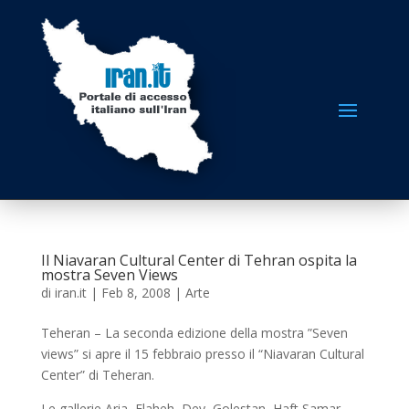
Il Niavaran Cultural Center di Tehran ospita la
mostra Seven Views
di
iran.it
|
Feb 8, 2008
|
Arte
Teheran – La seconda edizione della mostra ”Seven
views” si apre il 15 febbraio presso il “Niavaran Cultural
Center” di Teheran.
Le gallerie Aria, Elaheh, Dey, Golestan, Haft Samar,