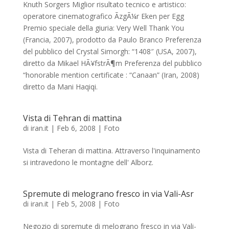
Knuth Sorgers Miglior risultato tecnico e artistico:
operatore cinematografico ÃzgÃ¼r Eken per Egg
Premio speciale della giuria: Very Well Thank You
(Francia, 2007), prodotto da Paulo Branco Preferenza
del pubblico del Crystal Simorgh: “1408″ (USA, 2007),
diretto da Mikael HÃ¥fstrÃ¶m Preferenza del pubblico
“honorable mention certificate : “Canaan” (Iran, 2008)
diretto da Mani Haqiqi.
Vista di Tehran di mattina
di
iran.it
|
Feb 6, 2008
|
Foto
Vista di Teheran di mattina. Attraverso l'inquinamento
si intravedono le montagne dell' Alborz.
Spremute di melograno fresco in via Vali-Asr
di
iran.it
|
Feb 5, 2008
|
Foto
Negozio di spremute di melograno fresco in via Vali-