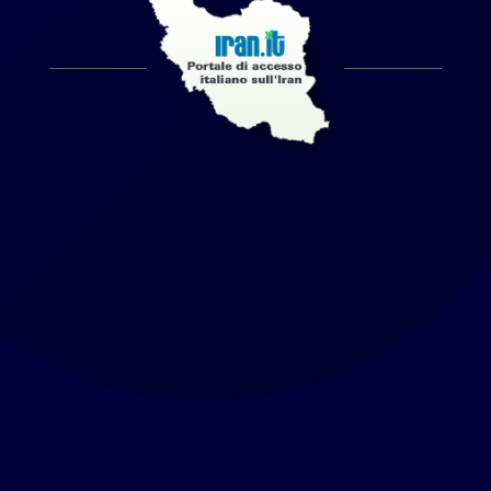
Home
Chi siamo
Notizie2
Invia una notizia